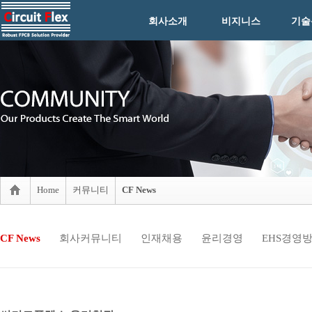
회사소개
비지니스
기술
Home
커뮤니티
CF News
CF News
회사커뮤니티
인재채용
윤리경영
EHS경영