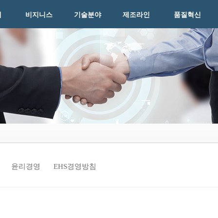
개
비지니스
기술분야
제조라인
품질혁신
윤리경영
EHS경영방침